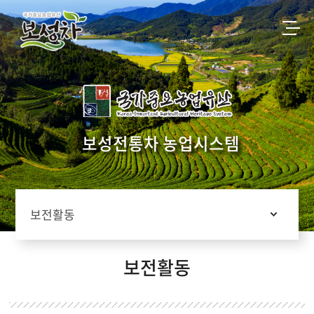
홈으로
보성군청
한국차박물관
붓재
보성몰
전통차농업
농업유산 소개
보성전통차 농업시스템
농업현황
농업유산마을
보성차 역사
차맛보기
보전활동
보전ㆍ관리방안
알림마당
보전활동
보전활동