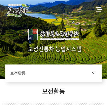
홈으로
보성군청
한국차박물관
붓재
보성몰
전통차농업
농업유산 소개
보성전통차 농업시스템
농업현황
농업유산마을
보성차 역사
차맛보기
보전활동
보전ㆍ관리방안
알림마당
보전활동
보전활동